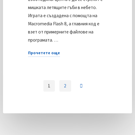
Steps
мишката летящите гъби в небето.
to
Играта е създадена с помощта на
Freedom"
Macromedia Flash 8, а главния код е
взет от примерните файлове на
програмата. …
Прочетете още
"Първата
ми
flash
игра:
1
2
Sky
Навигация
Attack"