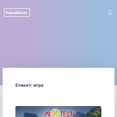
Skip
to
DanailDinev
content
Етикет:
игра