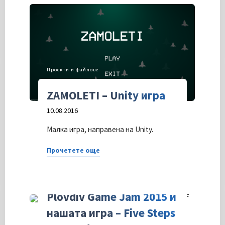
2019
и
нашата
игра
–
Проекти и файлове
Protect
ZAMOLETI – Unity игра
the
Home"
10.08.2016
Малка игра, направена на Unity.
Прочетете още
"ZAMOLETI
На лафче
/
Проекти и файлове
–
Unity
Plovdiv Game Jam 2015 и
игра"
нашата игра – Five Steps