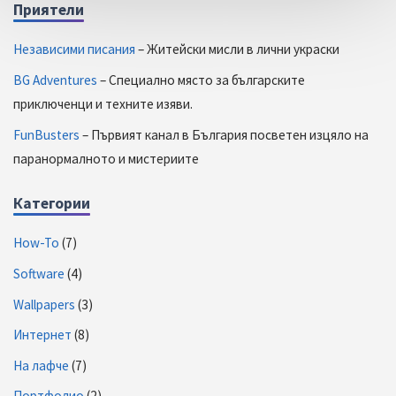
Приятели
Независими писания
– Житейски мисли в лични украски
BG Adventures
– Специално място за българските
приключенци и техните изяви.
FunBusters
– Първият канал в България посветен изцяло на
паранормалното и мистериите
Категории
How-To
(7)
Software
(4)
Wallpapers
(3)
Интернет
(8)
На лафче
(7)
Портфолио
(2)