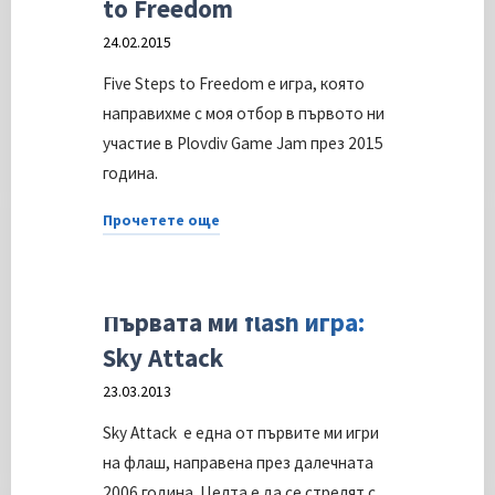
to Freedom
24.02.2015
Five Steps to Freedom e игра, която
направихме с моя отбор в първото ни
участие в Plovdiv Game Jam през 2015
година.
Прочетете още
"Plovdiv
Проекти и файлове
Game
Jam
Първата ми flash игра:
2015
Sky Attack
и
23.03.2013
нашата
игра
Sky Attack е една от първите ми игри
–
на флаш, направена през далечната
Five
2006 година. Целта е да се стрелят с