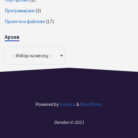
Програмиране
(3)
Проекти и файлове
(17)
Архив
Архив
Powered by
Esotera
&
WordPress
.
Dandan © 2021