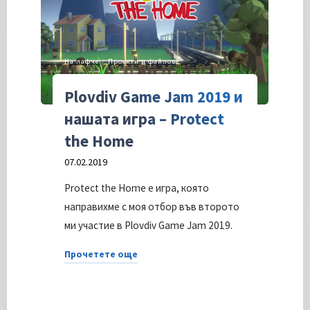
На лафче
/
Проекти и файлове
Plovdiv Game Jam 2019 и
нашата игра – Protect
the Home
07.02.2019
Protect the Home e игра, която
направихме с моя отбор във второто
ми участие в Plovdiv Game Jam 2019.
Прочетете още
"Plovdiv
Game
Jam