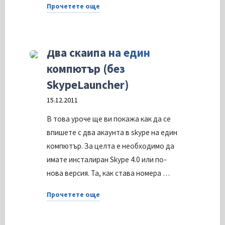
Прочетете още
"Как
How-To
да
играем
Два скайпа на един
игри
компютър (без
в
SkypeLauncher)
стереоскопичен
15.12.2011
3D
режим"
В това уроче ще ви покажа как да се
впишете с два акаунта в skype на един
компютър. За целта е необходимо да
имате инсталиран Skype 4.0 или по-
нова версия. Та, как става номера …
Прочетете още
"Два
скайпа