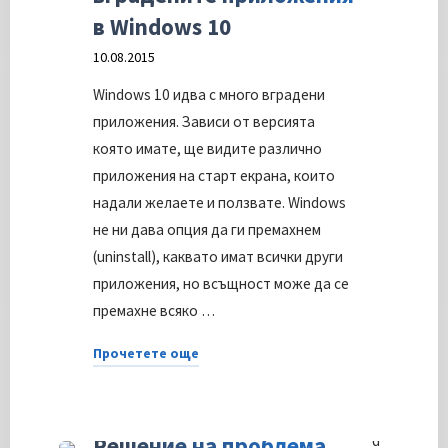
в Windows 10
10.08.2015
Windows 10 идва с много вградени
приложения. Зависи от версията
която имате, ще видите различно
приложения на старт екрана, които
надали желаете и ползвате. Windows
не ни дава опция да ги премахнем
(uninstall), каквато имат всички други
приложения, но всъщност може да се
премахне всяко …
Прочетете още
"Премахване
How-To
/
Software
на
вградените
Решение на проблема