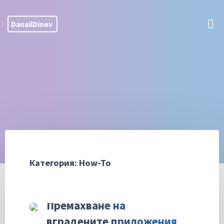
Skip
to
DanailDinev
content
Категория:
How-To
How-To
Премахване на
вградените приложения