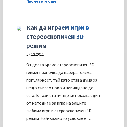
Прочетете още
"Решение
How-To
на
проблема
Как да играем игри в
„something
стереоскопичен 3D
prevented
режим
the
17.12.2011
text
engine
От доста време стереоскопичен 3D
from
гейминг започва да набира голяма
being
популярност, тъй като става дума за
initialized“
нещо съвсем ново и невиждано до
при
сега. В тази статия ще ви покажа един
Adobe
от методите за игра на вашите
Photoshop
любими игри в стереоскопичен 3D
CS3"
режим. Най-важното условие е …