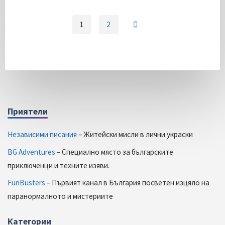
на
един
1
2
компютър
Навигация
(без
SkypeLauncher)"
Приятели
Независими писания
– Житейски мисли в лични украски
BG Adventures
– Специално място за българските
приключенци и техните изяви.
FunBusters
– Първият канал в България посветен изцяло на
паранормалното и мистериите
Категории