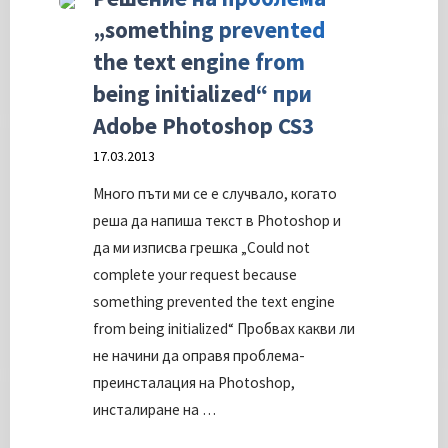
приложения
„something prevented
в
the text engine from
Windows
being initialized“ при
10"
Adobe Photoshop CS3
17.03.2013
Много пъти ми се е случвало, когато
реша да напиша текст в Photoshop и
да ми изписва грешка „Could not
complete your request because
something prevented the text engine
from being initialized“ Пробвах какви ли
не начини да оправя проблема-
преинсталация на Photoshop,
инсталиране на …