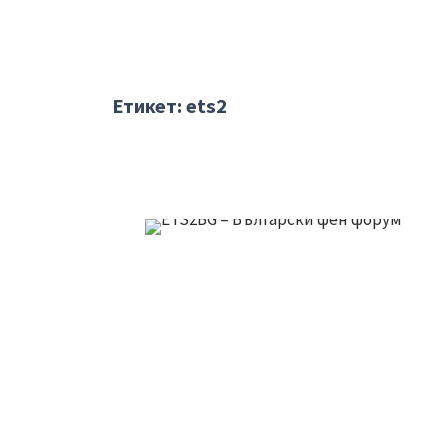
Етикет:
ets2
Интернет
/
Проекти и файлове