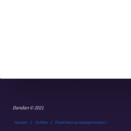
Dandan © 2021
Начало
/
За Мен
/
Политика на поверителност