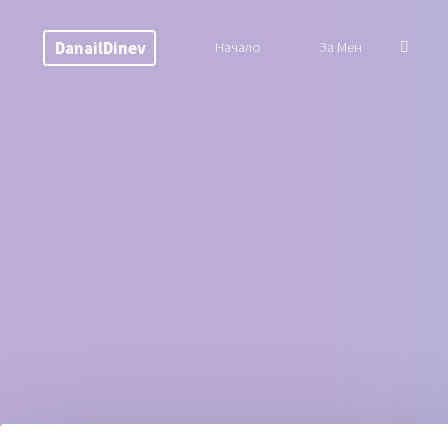
Skip
Searc
to
DanailDinev
Начало
За Мен
content