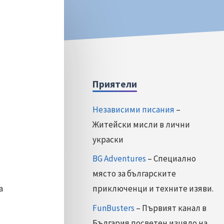
Приятели
Независими писания
–
Житейски мисли в лични
украски
BG Adventures
– Специално
място за българските
а
приключенци и техните изяви.
FunBusters
– Първият канал в
България посветен изцяло на