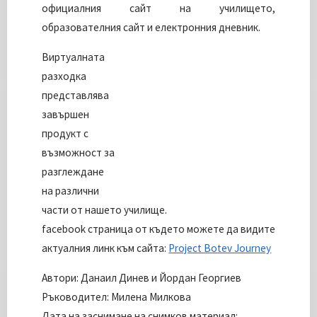
официалния сайт на училището,
образователния сайт и електронния дневник.
Виртуалната
разходка
представлява
завършен
продукт с
възможност за
разглеждане
на различни
части от нашето училище.
facebook страница от където можете да видите
актуалния линк към сайта:
Project Botev Journey
Автори: Данаил Динев и Йордан Георгиев
Ръководител: Милена Милкова
Дата на заснимане на снимков материал: