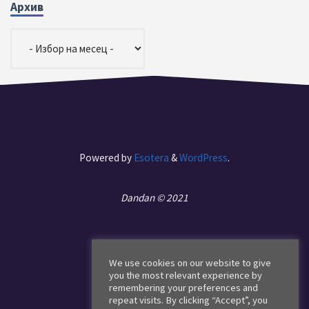
Архив
Архив
Powered by
Esotera
&
WordPress
.
Dandan © 2021
We use cookies on our website to give
you the most relevant experience by
Начало
remembering your preferences and
repeat visits. By clicking “Accept”, you
За Мен