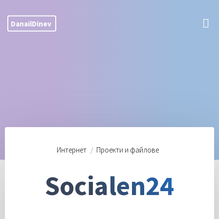
Skip
to
DanailDinev
content
Интернет
/
Проекти и файлове
Socialen24