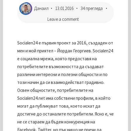
Данаил
13.01.2016
34 прегледа
Leave a comment
Socialen24 е първия проект за 2016, създаден от
мен и мой приятел – Йордан Георгиев. Socialen24
е социална мрежа, която предоставя на
потребителите възможността да създават
различни интересни и полезни общности и по
този начин да си взаимодействат градивно.
Освен общностите, потребителите на
Socialen24.net има собствени профили, в който
могат да публикуват това, което искат да
достигне до останалите потребители. Ясно е, че
не се стараем да бъдем конкуренция на
Facebook, Twitter, но пък нищо не пречи да